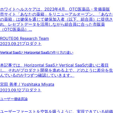
ホワイトヘルスケアは、2023年4月、OTC医薬品・常備薬販
売サイト「あなたの薬箱」をリニューアルオープン。「あなた
の薬箱」は健保を通じて健保加入者（以下、組合員）に提供さ
れ、レセプトデータを活用しながら組合員に合った市販薬
（OTC医薬品）…
ROUTE06 Research Team
プロダクト
2023.09.21
Vertical SaaSとHorizontal SaaSの作り方の違い
本記事では、Horizontal SaaSとVertical SaaSの違いに着目
し、それがプロダクト開発を進める上で、どのように差分を生
んでいるのか1つずつ確認していきます。
宮田 善孝 / Yoshitaka Miyata
プロダクト
2023.09.12
ユーザー価値原論
ユーザーファーストを空気を吸うように、実現できている組織