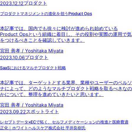
プロダクト
2023.12.12
プロダクトマネジメントの進化を担うProduct Ops
本記事では、国内でも徐々に検討が進められ始めている
Product Opsという組織に着目し、その役割や実際の運用で気
をつけるべきことを確認していきます。
宮田 善孝 / Yoshitaka Miyata
プロダクト
2023.10.06
SaaSにおけるマルチプロダクト戦略
本記事では、ターゲットとする業界、業種やユーザーのペルソ
ナによって、どのようなマルチプロダクト戦略を取るべきなの
かについて、整理を進めていきたいと思います。
宮田 善孝 / Yoshitaka Miyata
スポットライト
2023.09.22
レセプトデータ×ECで拓く、セルフメディケーションの推進と医療費適
正化｜ホワイトヘルスケア株式会社 平井良樹氏