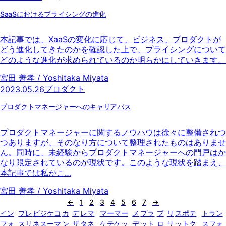
SaaSにおけるプライシングの進化
本記事では、XaaSの変化に応じて、ビジネス、プロダクトが
どう進化してきたのかを確認した上で、プライシングについて
どのような進化が求められているのか明らかにしていきます。
宮田 善孝 / Yoshitaka Miyata
プロダクト
2023.05.26
プロダクトマネージャーへのキャリアパス
プロダクトマネージャーに関するノウハウは徐々に整備されつ
つありますが、そのなり方について整理されたものはありませ
ん。同時に、未経験からプロダクトマネージャーへの門戸はか
なり限定されているのが現状です。このような現状を踏まえ、
本記事では私がこ…
宮田 善孝 / Yoshitaka Miyata
←
1
2
3
4
5
6
7
→
イン
プレ
ビジ
ケ
コ
カ
デ
レ
マ
マー
マー
メ
プラ
プ
リ
スポ
テ
トラン
フォ
スリ
ネス
ー
マ
ン
ザ
タ
ネ
ケテ
ケッ
デ
ット
ロ
サ
ット
ク
スフォ