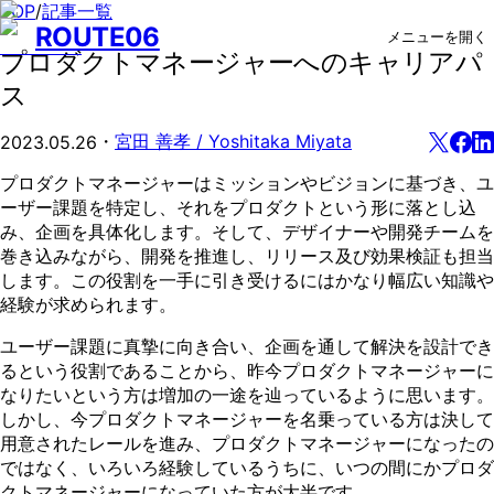
TOP
/
記事一覧
ROUTE06
メニューを開く
プロダクトマネージャーへのキャリアパ
ス
・
宮田 善孝 / Yoshitaka Miyata
2023.05.26
プロダクトマネージャーはミッションやビジョンに基づき、ユ
ーザー課題を特定し、それをプロダクトという形に落とし込
み、企画を具体化します。そして、デザイナーや開発チームを
巻き込みながら、開発を推進し、リリース及び効果検証も担当
します。この役割を一手に引き受けるにはかなり幅広い知識や
経験が求められます。
ユーザー課題に真摯に向き合い、企画を通して解決を設計でき
るという役割であることから、昨今プロダクトマネージャーに
なりたいという方は増加の一途を辿っているように思います。
しかし、今プロダクトマネージャーを名乗っている方は決して
用意されたレールを進み、プロダクトマネージャーになったの
ではなく、いろいろ経験しているうちに、いつの間にかプロダ
クトマネージャーになっていた方が大半です。