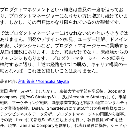
プロダクトマネジメントという概念は普及の一途を辿ってお
り、プロダクトマネージャーになりたい方は増加し続けていま
す。しかし、その門戸はかなり限られているのが現状です。
ではプロダクトマネージャーにはなれないのかというそうでは
ありません。開発やデザインの知見、ユーザー理解、ドメイン
知識、ポテンシャルなど、プロダクトマネージャーに異動する
糸口は無数にあります。また、異動だけでなく、未経験からの
チャレンジもあります。 プロダクトマネージャーへの転身を
検討するに辺り、上述の経路を1つ1つ眺め、キャリア構築の一
助となれば、これほど嬉しいことはありません。
著者紹介:
宮田 善孝 / Yoshitaka Miyata
宮田 善孝（みやた よしたか）。 京都大学法学部を卒業後、Booz and
company（現PwC Strategy&）、及びAccenture Strategyにて、事業
戦略、マーケティング戦略、新規事業立案など幅広い経営コンサルティ
ング業務を経験。DeNA、SmartNewsにてBtoC向けの多種多様なコン
テンツビジネスをデータ分析、プロダクトマネージャの両面から従事。
その後、freeeにて新規SaaSの立ち上げを行い、執行役員 VPoPを歴
任。現在、Zen and Companyを創業し、代表取締役に就任。シードか