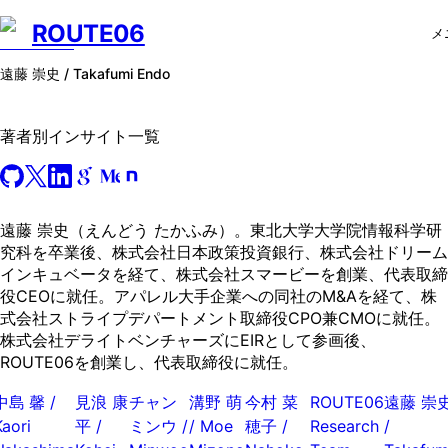
ROUTE06
メ
遠藤 崇史 / Takafumi Endo
著者別インサイト一覧
遠藤 崇史（えんどう たかふみ）。東北大学大学院情報科学研
究科を卒業後、株式会社日本政策投資銀行、株式会社ドリーム
インキュベータを経て、株式会社スマービーを創業、代表取締
役CEOに就任。アパレル大手企業への同社のM&Aを経て、株
式会社ストライプデパートメント取締役CPO兼CMOに就任。
株式会社デライトベンチャーズにEIRとして参画後、
ROUTE06を創業し、代表取締役に就任。
中島 馨 /
見浪 康
チャン
溝野 萌
今村 菜
ROUTE06
遠藤 崇
Kaori
平 /
ミンウ /
/ Moe
穂子 /
Research
/