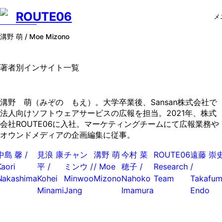
ROUTE06
メ
溝野 萌 / Moe Mizono
著者別インサイト一覧
溝野 萌（みぞの もえ）。大学卒業後、Sansan株式会社で
法人向けソフトウェアサービスの広報を担当。2021年、株式
会社ROUTE06に入社。マーケティングチームにて広報業務や
オウンドメディアの企画編集に従事。
中島 馨 /
見浪 康
チャン
溝野 萌
今村 菜
ROUTE06
遠藤 崇
Kaori
平 /
ミンウ /
/ Moe
穂子 /
Research
/
Nakashima
Kohei
Minwoo
Mizono
Nahoko
Team
Takafum
Minami
Jang
Imamura
Endo