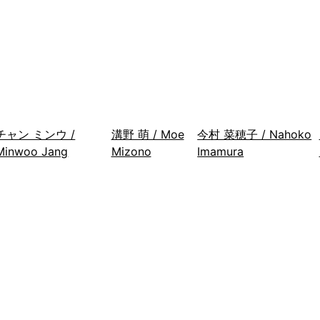
チャン ミンウ /
溝野 萌 / Moe
今村 菜穂子 / Nahoko
Minwoo Jang
Mizono
Imamura