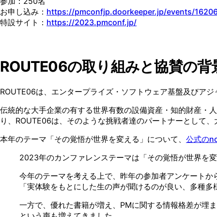
参加：250名
お申し込み：
https://pmconfjp.doorkeeper.jp/events/1620
特設サイト：
https://2023.pmconf.jp/
ROUTE06の取り組みと協賛の背
ROUTE06は、エンタープライズ・ソフトウェア基盤及びア
伝統的な大手企業の有する世界有数の設備資産・知的財産・人
り、ROUTE06は、そのような挑戦者達のパートナーとし
本年のテーマ「その覚悟が世界を変える」について、
公式のno
2023年のカンファレンステーマは「その覚悟が世界を
今年のテーマを考える上で、昨年の参加者アンケートか
「実体験をもとにした生の声が聞けるのが良い、多種多
一方で、優れた書籍が増え、PMに関する情報格差が埋
という声も増えてきました。