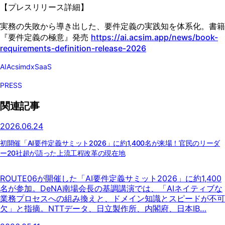
【プレスリリース詳細】
実務の失敗から導き出した、要件定義の実践知を体系化。書籍
『要件定義の極意』発売
https://ai.acsim.app/news/book-
requirements-definition-release-2026
AI
Acsim
dx
SaaS
PRESS
関連記事
2026.06.24
初開催「AI要件定義サミット2026」に約1,400名が来場！官民のリーダ
ー20社超が語った上流工程改革の現在地
ROUTE06が開催した「AI要件定義サミット2026」に約1,400
名が参加。DeNA南場会長の基調講演では、「AIネイティブな
業務プロセスへの組み換えと、ドメイン知識とスピードが不可
欠」と指摘。NTTデータ、日立製作所、内閣府、日本IB…