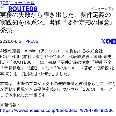
TOP
/
ニュース一覧
ROUTE06
メニューを開く
実務の失敗から導き出した、要件定義の
実践知を体系化。書籍『要件定義の極意』
発売
・
2026.04.15
PRESS
AI要件定義「Acsim（アクシム）」を提供する株式会社
ROUTE06（本社：東京都千代田区、代表取締役：遠藤 崇史、
以下「ROUTE06」）は、書籍『要件定義の極意 「機能不全」
「予算超過」「遅延」を防ぐ20のルール』（著者：取締役 松
本 均）を、翔泳社より刊行しました。
本書は、実際のプロジェクトの失敗事例と教訓をもとに、誰も
が実務で再現できる要件定義のノウハウを「20のルール」と
して体系化した一冊です。
書籍情報：
https://www.shoeisha.co.jp/book/detail/9784798192536