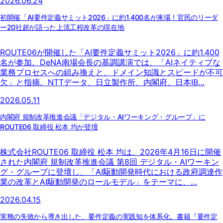
2026.06.24
初開催「AI要件定義サミット2026」に約1,400名が来場！官民のリーダ
ー20社超が語った上流工程改革の現在地
ROUTE06が開催した「AI要件定義サミット2026」に約1,400
名が参加。DeNA南場会長の基調講演では、「AIネイティブな
業務プロセスへの組み換えと、ドメイン知識とスピードが不可
欠」と指摘。NTTデータ、日立製作所、内閣府、日本IB…
2026.05.11
内閣府 規制改革推進会議「デジタル・AIワーキング・グループ」に
ROUTE06 取締役 松本 均が登壇
株式会社ROUTE06 取締役 松本 均は、2026年4月16日に開催
された内閣府 規制改革推進会議 第8回 デジタル・AIワーキン
グ・グループに登壇し、「AI駆動開発時代における政府調達作
業の改革とAI駆動開発のロールモデル」をテーマに、…
2026.04.15
実務の失敗から導き出した、要件定義の実践知を体系化。書籍『要件定