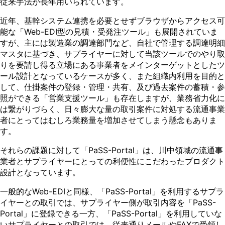
従来手法が長年用いられています。
近年、基幹システム連携を必要とせずブラウザからアクセス可
能な「Web-EDI型の見積・受発注ツール」も展開されていま
すが、主には製造業の調達部門など、自社で管理する調達明細
マスタに基づき、サプライヤーに対して当該ツールでのやり取
りを要請し得る立場にある事業者をメインターゲットとしたツ
ール設計となっているケースが多く、また組織内利用を目的と
して、仕掛案件の登録・管理・共有、及び過去案件の蓄積・参
照ができる「営業支援ツール」も存在しますが、業務省力化に
は繋がりづらく、日々膨大な量の取引案件に対処する流通事業
者にとってはむしろ業務量を増加させてしまう懸念もありま
す。
それらの課題に対して「PaSS-Portal」は、川中領域の流通事
業者とサプライヤーにとっての利便性にこだわったプロダクト
設計となっています。
一般的なWeb-EDIと同様、「PaSS-Portal」を利用するサプラ
イヤーとの取引では、サプライヤー側が取引内容を「PaSS-
Portal」に登録できる一方、「PaSS-Portal」を利用していな
いサプライヤーとの取引では、従来通りメールやFAXで受領し