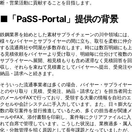
断・営業活動に貢献することを目指します。
■「PaSS-Portal」提供の背景
鉄鋼業界を始めとした素材サプライチェーンの川中領域には、
様々なバイヤーとサプライヤーの間に立ち、取引を柔軟に仲介
する流通商社や問屋が多数存在します。時には数百明細にも上
る見積依頼をバイヤーより受け取り、明細毎に仕分けて複数の
サプライヤーへ展開、相見積もりも含め遅滞なく見積回答を回
収し、それらを束ねて見積書としてバイヤーへ提出、受発注や
納品・請求へと続きます。
そういった流通事業者は多くの場合、バイヤー・サプライヤー
とのやり取り（見積、受発注、納品・請求など）を担当者同士
のメールやFAXで行っており、受領する大量の情報を自社のエ
クセルや会計システムに手入力しています。また、日々膨大な
数の取引案件を並行推進しているため、多くの担当者が関連メ
ールやFAX、添付書類を印刷し、案件毎にクリアファイルに入
れて自席で管理しています。こうした状況は、業務過多・属人
化・分散管理を招く原因として長年課題となっていましたが、