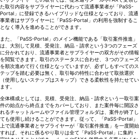
た取引内容をサプライヤーに代わって流通事業者が「PaSS-
Portal」に登録できるハイブリッドな仕様となっており、流通
事業者はサプライヤーに「PaSS-Portal」の利用を強制するこ
となく導入を進めることができます。
また、「PaSS-Portal」のメイン機能である「取引案件推進」
は、大別して見積、受発注、納品・請求という3つのフェーズ
に分かれており、流通事業者とサプライヤーの双方がその情報
を閲覧できます。取引のステータスに合わせ、３つのフェーズ
を順次進めて行く仕様となっていますが、必ずしもすべてのス
テップを踏む必要は無く、取引毎の特性に合わせて取捨選択
（使用しないステップはスキップ）できる柔軟性を持たせてい
ます。
全体構成としては、見積、受発注、納品・請求という一取引案
件の始点から終点までをカバーしており、また案件毎に開設さ
れるチャットルームやファイル管理フォルダは、案件が終了し
ても使用し続けることができます。従って、「PaSS-Portal」
上で流通事業者とサプライヤーが「取引案件推進」を一度開始
すれば、それに係るやり取りは全て「PaSS-Portal」に集約・