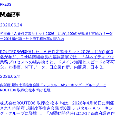
PRESS
関連記事
2026.06.24
初開催「AI要件定義サミット2026」に約1,400名が来場！官民のリーダ
ー20社超が語った上流工程改革の現在地
ROUTE06が開催した「AI要件定義サミット2026」に約1,400
名が参加。DeNA南場会長の基調講演では、「AIネイティブな
業務プロセスへの組み換えと、ドメイン知識とスピードが不可
欠」と指摘。NTTデータ、日立製作所、内閣府、日本IB…
2026.05.11
内閣府 規制改革推進会議「デジタル・AIワーキング・グループ」に
ROUTE06 取締役 松本 均が登壇
株式会社ROUTE06 取締役 松本 均は、2026年4月16日に開催
された内閣府 規制改革推進会議 第8回 デジタル・AIワーキン
グ・グループに登壇し、「AI駆動開発時代における政府調達作