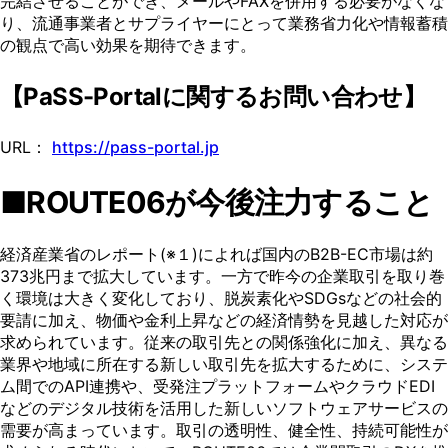
完結させることができ、メールやFAXを併用する必要がなくな
り、流通事業者とサプライヤーにとって業務省力化や情報蓄積
の観点で高い効果を期待できます。
【PaSS-Portalに関するお問い合わせ】
URL：
https://pass-portal.jp
■ROUTE06が今後注力すること
経済産業省のレポート(※１)によれば国内のB2B-EC市場は約
373兆円まで拡大しています。一方で昨今の企業取引を取り巻
く環境は大きく変化しており、脱炭素化やSDGsなどの社会的
要請に加え、物価や金利上昇などの経済情勢を見越した対応が
求められています。従来の取引先との関係強化に加え、異なる
業界や地域に所在する新しい取引先を拡大するために、システ
ム間でのAPI連携や、受発注プラットフォームやクラウドEDI
などのデジタル技術を活用した新しいソフトウェアサービスの
需要が高まっています。取引の透明性、健全性、持続可能性が