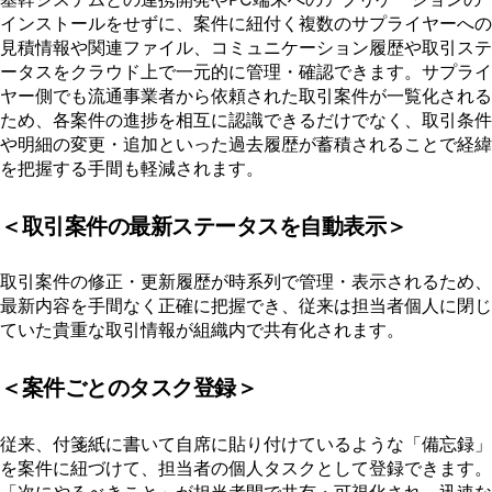
インストールをせずに、案件に紐付く複数のサプライヤーへの
見積情報や関連ファイル、コミュニケーション履歴や取引ステ
ータスをクラウド上で一元的に管理・確認できます。サプライ
ヤー側でも流通事業者から依頼された取引案件が一覧化される
ため、各案件の進捗を相互に認識できるだけでなく、取引条件
や明細の変更・追加といった過去履歴が蓄積されることで経緯
を把握する手間も軽減されます。
＜取引案件の最新ステータスを自動表示＞
取引案件の修正・更新履歴が時系列で管理・表示されるため、
最新内容を手間なく正確に把握でき、従来は担当者個人に閉じ
ていた貴重な取引情報が組織内で共有化されます。
＜案件ごとのタスク登録＞
従来、付箋紙に書いて自席に貼り付けているような「備忘録」
を案件に紐づけて、担当者の個人タスクとして登録できます。
「次にやるべきこと」が担当者間で共有・可視化され、迅速な