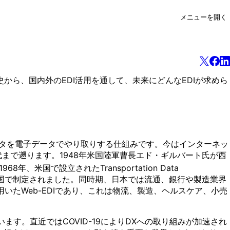
メニューを開く
義や歴史から、国内外のEDI活用を通して、未来にどんなEDIが求めら
関するデータを電子データでやり取りする仕組みです。今はインターネッ
代まで遡ります。1948年米国陸軍曹長エド・ギルバート氏が西
968年、米国で設立されたTransportation Data
.12」が米国で制定されました。同時期、日本では流通、銀行や製造業界
用いたWeb-EDIであり、これは物流、製造、ヘルスケア、小売
す。直近ではCOVID-19によりDXへの取り組みが加速され