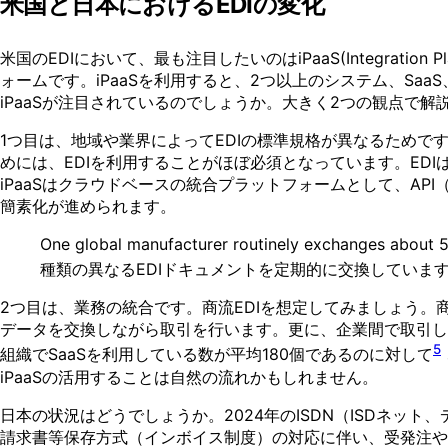
米国と日本におけるEDIの変化
米国のEDIにおいて、最も注目したいのはiPaaS(Integration Plat
ォームです。iPaaSを利用すると、2つ以上のシステム、Sa
iPaaSが注目されているのでしょうか。大きく2つの観点で解
1つ目は、地域や業界によってEDIの標準規格が異なるためで
めには、EDIを利用することがほぼ必須となっています。ED
iPaaSはクラウドベースの統合プラットフォームとして、API（Ap
簡素化が進められます。
One global manufacturer routinely exchanges
種類の異なるEDIドキュメントを定期的に交換していま
2つ目は、業務の統合です。商流EDIを想定してみましょう。
データを交換しながら取引を行います。更に、企業間で取引した
5
組織でSaaSを利用している数が平均180個であるのに対して
iPaaSの活用することは自然の流れかもしれません。
日本の状況はどうでしょうか。2024年のISDN（ISDネッ
請求書等保存方式（インボイス制度）の対応に伴い、受発注や