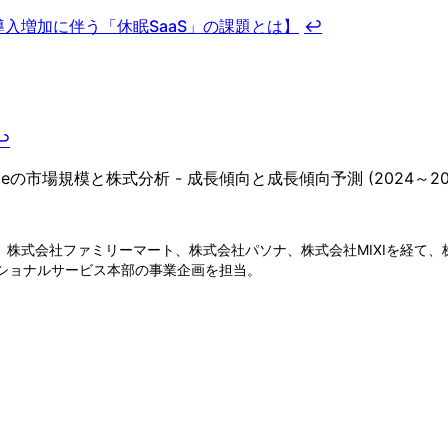
、導入増加に伴う「休眠SaaS」の課題とは】
↩
↩
m-as-a-Serviceの市場規模と株式分析 - 成長傾向と成長傾向予測 (2024～2
卒業後、株式会社ファミリーマート、株式会社パソナ、株式会社MIXIを経
ェッショナルサービス本部の事業企画を担当。