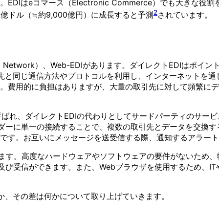
Iはeコマース（Electronic Commerce）でも大き
2
63億ドル（≒約9,000億円）に成長すると予測
されています。
ded Network）、Web-EDIがあります。ダイレクトEDI
引先と同じ通信方法やプロトコルを利用し、インターネットを
。費用的に負担はありますが、大量の取引先に対して頻繁にデ
EDIとも呼ばれ、ダイレクトEDIの代わりとしてサードパーティのサ
イダーに単一の接続することで、複数の取引先とデータを交換す
です。お互いにメッセージを送受信する際、通知するアラート
を行います。高度なハードウェアやソフトウェアの要件がないた
信及び受信ができます。また、Webブラウザを使用するため、I
るか、その差は何かについて取り上げていきます。