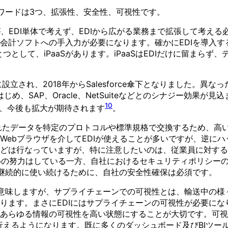
ワードは3つ、拡張性、安全性、可視性です。
が、EDI単体で考えず、EDIから広がる業務まで拡張して考え
会計ソフトへの手入力が必要になります。確かにEDIを導入
として、iPaaSがあります。iPaaSはEDIだけに留まら
6年に設立され、2018年からSalesforce傘下となりました
じめ、SAP、Oracle、NetSuiteなどとのシナジー効果が見
10
おり、今後も拡大が期待されます
。
れたデータを特定のプロトコルや標準規格で交換するため、高い安
ebブラウザを介してEDIが使えることが多いですが、逆にハッ
などは行なっていますが、特に注意したいのは、従業員に対す
るための努力はしている一方、自社におけるセキュリティポリシ
を継続的に使い続けるために、自社の安全性確保は必須です。
意味しますが、サプライチェーンでの可視性とは、輸送中の様
ります。まさにEDIにはサプライチェーンの可視性が必要にな
あらゆる情報の可視性を高い状態にすることが大切です。可視
行えるようになります。既に多くのダッシュボード及びBIツー