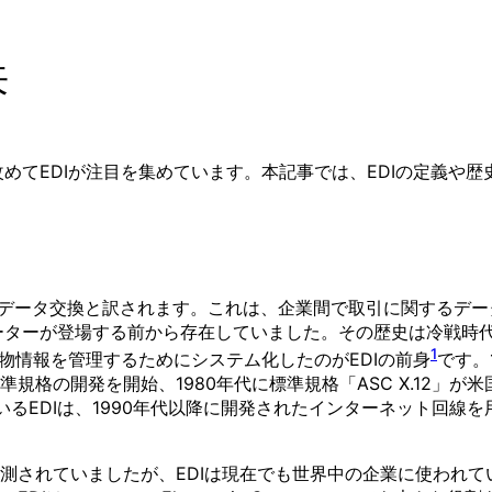
来
られる中、 改めてEDIが注目を集めています。本記事では、EDIの定
称で、日本語では電子データ交換と訳されます。これは、企業間で取引に
ューターが登場する前から存在していました。その歴史は冷戦時
1
物情報を管理するためにシステム化したのがEDIの前身
です。1
おけるEDIの標準規格の開発を開始、1980年代に標準規格「ASC X
るEDIは、1990年代以降に開発されたインターネット回線を
されていましたが、EDIは現在でも世界中の企業に使われていま