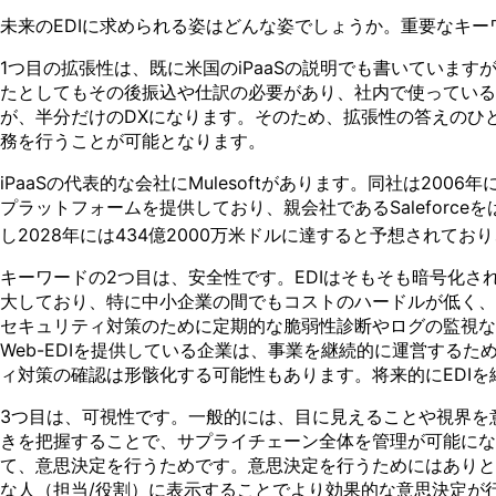
未来のEDIに求められる姿はどんな姿でしょうか。重要なキー
1つ目の拡張性は、既に米国のiPaaSの説明でも書いています
たとしてもその後振込や仕訳の必要があり、社内で使っている
が、半分だけのDXになります。そのため、拡張性の答えのひとつ
務を行うことが可能となります。
iPaaSの代表的な会社にMulesoftがあります。同社は200
プラットフォームを提供しており、親会社であるSaleforceをは
し2028年には434億2000万米ドルに達すると予想されて
キーワードの2つ目は、安全性です。EDIはそもそも暗号化さ
大しており、特に中小企業の間でもコストのハードルが低く、W
セキュリティ対策のために定期的な脆弱性診断やログの監視
Web-EDIを提供している企業は、事業を継続的に運営す
ィ対策の確認は形骸化する可能性もあります。将来的にEDI
3つ目は、可視性です。一般的には、目に見えることや視界を
きを把握することで、サプライチェーン全体を管理が可能にな
て、意思決定を行うためです。意思決定を行うためにはありと
な人（担当/役割）に表示することでより効果的な意思決定が