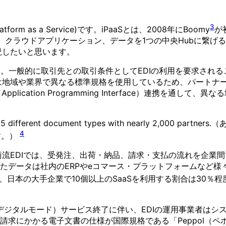
3
form as a Service)です。iPaaSとは、2008年にBoomy
が
aS、クラウドアプリケーション、データを1つの中央Hubに繋げ
説したいと思います。
す。一般的に取引先との取引条件としてEDIの利用を要求され
Iは地域や業界で異なる標準規格を使用しているため、パートナ
plication Programming Interface）連携を
 about 55 different document types with nearly 2
4
す。）
商流EDIでは、受発注、出荷・納品、請求・支払の流れを企業
データは社内のERPやeコマース・プラットフォームなど様々
、日本の大手企業で10個以上のSaaSを利用する割合は30％
ト、デジタルモード）サービス終了に伴い、EDIの運用事業者はシ
請求にかかる電子文書の仕様が国際規格である「Peppol（