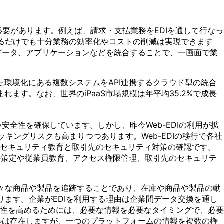
る必要があります。例えば、請求・支払業務をEDIを通して行なっ
するだけでも十分業務の効率化やコストの削減は実現できます
ず、データ、アプリケーションなどを統合することで、一画面で業
。異なった環境化にある複数システムをAPI連携するクラウド型の統合
込まれます。なお、世界のiPaaS市場規模は年平均35.2%で成長
全性を確保しています。しかし、昨今Web-EDIの利用が拡
キングリスクも高まりつつあります。Web-EDIの移行で各社
るセキュリティ教育と取引先のセキュリティ対策の確認です。
ーの策定や従業員教育、アクセス権限管理、取引先のセキュリテ
々な商品や製品を追跡することであり、在庫や商品や製品の動
ります。企業がEDIを利用する理由は企業間データ交換を通し
性を高めるためには、必要な情報を必要なタイミングで、必要
ルは存在しますが、一つのプラットフォームの情報を複数の権