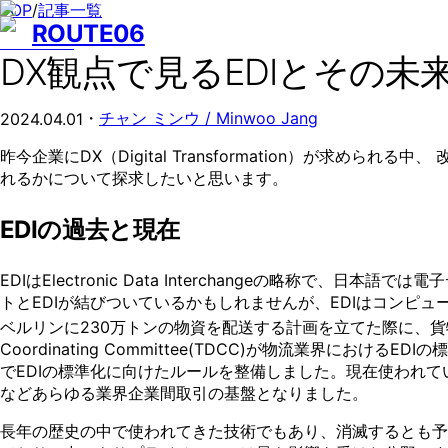
TOP
/
記事一覧
ROUTE06
DX観点で見るEDIとその未
・
チャン ミンウ / Minwoo Jang
2024.04.01
昨今企業にDX（Digital Transformation）が求め
れるかについて探求したいと思います。
EDIの過去と現在
EDIはElectronic Data Interchangeの略
トとEDIが結びついているかもしれませんが、EDIはコンピ
ベルリンに230万トンの物資を配送する計画を立てた際に、貨
Coordinating Committee(TDCC)が物流業界に
でEDIの標準化に向けたルールを整備しました。現在使われてい
などあらゆる業界企業間取引の基盤となりました。
長年の歴史の中で使われてきた技術でもあり、消滅するとも予測