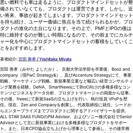
悪い燃料でも車は走るように、プロダクトマインドセットが整
備されていなくても、プロダクトは運営できます。しかし、近
い将来、事故が起きてしまいます。プロダクトマインドセット
を持ち続け、ユーザー価値に焦点を当て続けられるかが、プロ
ダクトの進化の土台になります。その上で、PMFとIPOの後は
特に維持するのが難しい時期になるので、その前までにカルチ
ャー化を中心にプロダクトマインドセットの蓄積をしていくこ
とをおすすめします。
著者紹介:
宮田 善孝 / Yoshitaka Miyata
宮田 善孝（みやた よしたか）。 京都大学法学部を卒業後、Booz and
company（現PwC Strategy&）、及びAccenture Strategyにて、事業
戦略、マーケティング戦略、新規事業立案など幅広い経営コンサルティ
ング業務を経験。DeNA、SmartNewsにてBtoC向けの多種多様なコン
テンツビジネスをデータ分析、プロダクトマネージャの両面から従事。
その後、freeeにて新規SaaSの立ち上げを行い、執行役員 VPoPを歴
任。現在、Zen and Companyを創業し、代表取締役に就任。シードか
らエンタープライズまでプロダクトに関するアドバイザリーを提供。
ALL STAR SAAS FUNDのPM Advisor、およびソニー株式会社でSenior
Advisorとして主に新規事業における多種多様なプロダクトをサポー
ト。また、日本CPO協会立ち上げから理事として参画し、その後常務