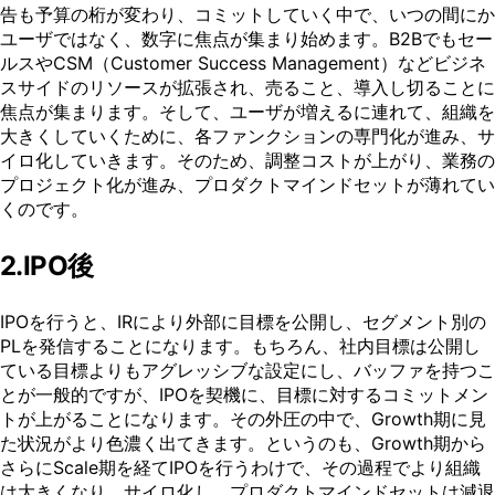
告も予算の桁が変わり、コミットしていく中で、いつの間にか
ユーザではなく、数字に焦点が集まり始めます。B2Bでもセー
ルスやCSM（Customer Success Management）などビジネ
スサイドのリソースが拡張され、売ること、導入し切ることに
焦点が集まります。そして、ユーザが増えるに連れて、組織を
大きくしていくために、各ファンクションの専門化が進み、サ
イロ化していきます。そのため、調整コストが上がり、業務の
プロジェクト化が進み、プロダクトマインドセットが薄れてい
くのです。
2.IPO後
IPOを行うと、IRにより外部に目標を公開し、セグメント別の
PLを発信することになります。もちろん、社内目標は公開し
ている目標よりもアグレッシブな設定にし、バッファを持つこ
とが一般的ですが、IPOを契機に、目標に対するコミットメン
トが上がることになります。その外圧の中で、Growth期に見
た状況がより色濃く出てきます。というのも、Growth期から
さらにScale期を経てIPOを行うわけで、その過程でより組織
は大きくなり、サイロ化し、プロダクトマインドセットは減退