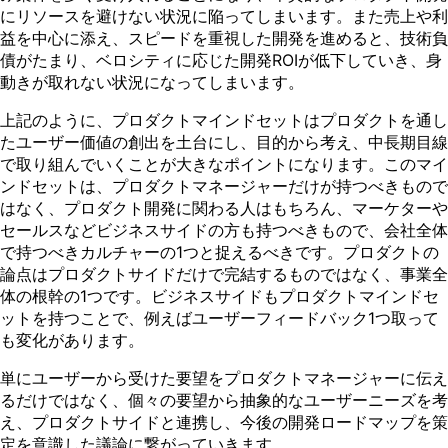
にリソースを避けない状況に陥ってしまいます。また売上や利
益を中心に添え、スピードを重視した開発を進めると、技術負
債がたまり、ベロシティに応じた開発ROIが低下していき、身
動きが取れない状況になってしまいます。
上記のように、プロダクトマインドセットはプロダクトを通し
たユーザー価値の創出を土台にし、目的から考え、中長期目線
で取り組んでいくことが大きなポイントになります。このマイ
ンドセットは、プロダクトマネージャーだけが持つべきもので
はなく、プロダクト開発に関わる人はもちろん、マーケターや
セールスなどビジネスサイドの方も持つべきもので、会社全体
で持つべきカルチャーの1つと捉えるべきです。プロダクトの
論点はプロダクトサイドだけで完結するものではなく、事業全
体の根幹の1つです。ビジネスサイドもプロダクトマインドセ
ットを持つことで、例えばユーザーフィードバック1つ取って
も変化があります。
単にユーザーから受けた要望をプロダクトマネージャーに伝え
るだけではなく、個々の要望から抽象的なユーザーニーズを考
え、プロダクトサイドと連携し、今後の開発ロードマップを策
定を意識した議論に繋がっていきます。