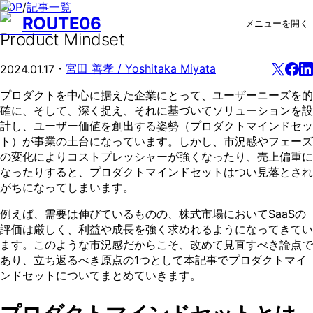
TOP
/
記事一覧
ROUTE06
メニューを開く
Product Mindset
・
宮田 善孝 / Yoshitaka Miyata
2024.01.17
プロダクトを中心に据えた企業にとって、ユーザーニーズを的
確に、そして、深く捉え、それに基づいてソリューションを設
計し、ユーザー価値を創出する姿勢（プロダクトマインドセッ
ト）が事業の土台になっています。しかし、市況感やフェーズ
の変化によりコストプレッシャーが強くなったり、売上偏重に
なったりすると、プロダクトマインドセットはつい見落とされ
がちになってしまいます。
例えば、需要は伸びているものの、株式市場においてSaaSの
評価は厳しく、利益や成長を強く求めれるようになってきてい
ます。このような市況感だからこそ、改めて見直すべき論点で
あり、立ち返るべき原点の1つとして本記事でプロダクトマイ
ンドセットについてまとめていきます。