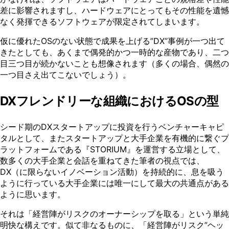
差に影響されますし、ハードウェアにとってもその性能を遺憾
なく発揮できるソフトウェアが限定されてしまいます。
仮に優れたOSのない状態で成果を上げる”DX”事例が⼀つ出て
きたとしても、あくまで偶発的かつ⼀時的な産物であり、⼆つ
⽬三つ⽬が続かないことも想像されます（多くの場合、偶然の
⼀つ⽬さえ出てこないでしょう）。
DXフレンドリーな組織におけるOSの型
シード期のDXスタートアップに投資を⾏うベンチャーキャピ
タルとして、またスタートアップと⼤⼿企業を有機的に繋ぐプ
ラットフォームである『STORIUM』を運営する⽴場として、
数多くの⼤⼿企業と会話を重ねてきた筆者の視点では、
DX（に限らないイノベーション活動）を持続的に、息を吸う
ように⾏っている⼤⼿企業には唯⼀にして最⼤の共通点がある
ように思います。
それは「経営陣がリスクのオーナーシップを取る」という単純
明快な構えです。似て⾮なるものに、「経営陣がリスク”ヘッ