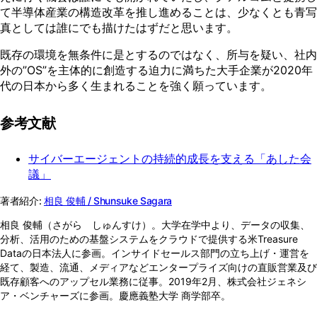
て半導体産業の構造改⾰を推し進めることは、少なくとも⻘写
真としては誰にでも描けたはずだと思います。
既存の環境を無条件に是とするのではなく、所与を疑い、社内
外の”OS”を主体的に創造する迫⼒に満ちた⼤⼿企業が2020年
代の⽇本から多く⽣まれることを強く願っています。
参考文献
サイバーエージェントの持続的成⻑を⽀える「あした会
議」
著者紹介:
相良 俊輔 / Shunsuke Sagara
相良 俊輔（さがら しゅんすけ）。大学在学中より、データの収集、
分析、活用のための基盤システムをクラウドで提供する米Treasure
Dataの日本法人に参画。インサイドセールス部門の立ち上げ・運営を
経て、製造、流通、メディアなどエンタープライズ向けの直販営業及び
既存顧客へのアップセル業務に従事。2019年2月、株式会社ジェネシ
ア・ベンチャーズに参画。慶應義塾大学 商学部卒。