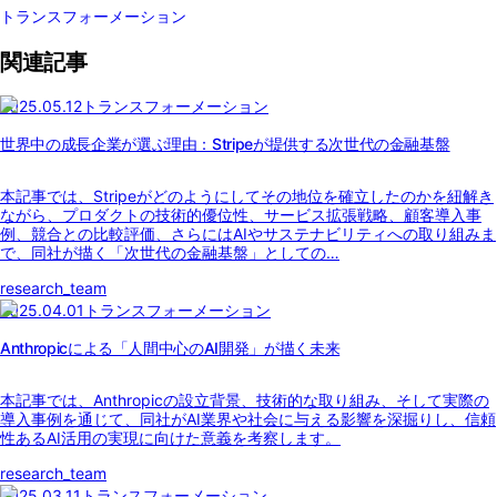
トランスフォーメーション
関連記事
2025.05.12
トランスフォーメーション
世界中の成長企業が選ぶ理由：Stripeが提供する次世代の金融基盤
本記事では、Stripeがどのようにしてその地位を確立したのかを紐解き
ながら、プロダクトの技術的優位性、サービス拡張戦略、顧客導入事
例、競合との比較評価、さらにはAIやサステナビリティへの取り組みま
で、同社が描く「次世代の金融基盤」としての…
research_team
2025.04.01
トランスフォーメーション
Anthropicによる「人間中心のAI開発」が描く未来
本記事では、Anthropicの設立背景、技術的な取り組み、そして実際の
導入事例を通じて、同社がAI業界や社会に与える影響を深掘りし、信頼
性あるAI活用の実現に向けた意義を考察します。
research_team
2025.03.11
トランスフォーメーション