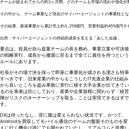
チームが組まれてからの約1ヶ⽉間、どのチームも市場の流れや強化分
その中から、ゲーム事業など現在のサイバーエージェントの事業柱とな
その結果、新規事業から累計売上約3,259億円、営業利益約455億円※
要点は、役員が⾃ら提案チームの⻑を務め、事業⽴案や可決後
の戦略実⾏、成⻑から撤退に⾄るまで全てに責任を持つという
ルールにあります。
社⻑がその場で決を採って即座に事業化が成される潔さも特筆
すべきです。旧来産業の中からもこうしたIT先進企業の仕組み
から良いところを盗み果敢に実⾏に移す⼤⼿企業が出てきてい
るのを筆者は⽬にしており、産業や企業規模に関わらず「経営
陣がリスクのオーナーシップを取る」ことは実現できるはずで
す。
DXは待ったなし、背に腹は変えられない状況です。かつて、
Androidを買収してモバイル通信のゲームの盤⾯そのものを変
えに⾏く機会は誰にでも開かれていたし、クアルコムと提携し