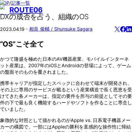
TOP
/
記事一覧
ROUTE06
DXの成否を占う、組織のOS
・
相良 俊輔 / Shunsuke Sagara
2023.04.19
“OS”こそ全て
かつて隆盛を極めた⽇本のAV機器産業、モバイルインターネ
ット産業は、2007年のiOSとAndroidの登場によって、ゲーム
の盤⾯そのものを覆されました。
携帯キャリアが指定したスペックに合わせて端末が開発され、
その上に専⽤のサービスが載るという産業構造で⻑く恩恵を受
けてきた各メーカーは、指定の要件を所与の前提としてその要
件の下で最も良く機能するハードやソフトを作ることに専念し
ていました。
象徴的な対照として描かれるのがApple vs. 日系電⼦機器メー
カーの構図で、⼀部にはAppleの勝利を直感的な操作性に帰結