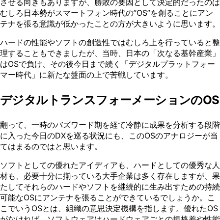
させる向きもありますが、勝敗の要因として決定的だったのは
むしろ⽇本勢がスマートフォン時代の”OS”を創ることにアン
テナを張る意識が低かったことの⽅が⼤きいように思います。
ハードの性能やソフトの創造性ではむしろ上を⾏っていると整
理することもできましたが、当時、日本の「次なる基幹産業」
はOSで負け、その後今⽇まで続く「デジタルプラットフォー
マー時代」に新たな盤⾯の上で苦戦しています。
デジタルトランスフォーメーションのOS
翻って、⼀時のバズワード期を経て冷静に成果を分析する段階
に⼊った今⽇のDXを巡る状況にも、このOSのアナロジーが当
てはまるのではと思います。
ソフトとしての優れたアイディアも、ハードとしての優秀な⼈
材も、必要⼗分に揃っている⼤⼿企業は多く存在しますが、果
たしてそれらのハードやソフトを継続的に⽣み出すための持続
可能なOSにアンテナを張ることができているでしょうか。こ
こでいうOSとは、組織の意思決定機構を指します。優れたOS
がなければ、ソフトウェアはハードウェアごとの規格差や性能