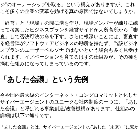
ジ”のオーナーシップを取る」という構えがありますが、これ
こそ多くの企業の変革を妨げる真の原因ではないでしょうか。
「経営」と「現場」の間に溝を作り、現場メンバーが練りに練
って考案したビジネスプランを経営サイドが⼤所⾼所から「審
査」して否決可決の命を下す。さらに根深いことには、審査す
る経営陣がソフトウェアビジネスの勘所を持たず、当該ビジネ
スプランのユーザーペルソナではないという場合も多く見受け
られます。イノベーションを育てるはずの仕組みが、その種を
摘む仕組みになってしまっているのです。
「あした会議」という先例
今や国内最⼤級のインターネット・コングロマリットと化した
サイバーエージェントのユニークな社内制度の⼀つに、「あし
た会議」と呼ばれる事業創造/改善機構があります。仕組みの
詳細は以下の通りです。
「あした会議」とは、サイバーエージェントの“あした（未来）”に繋