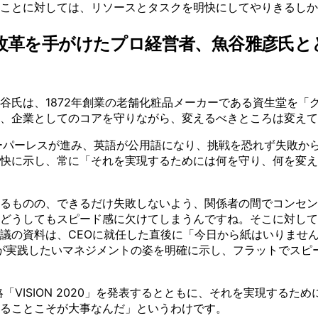
ことに対しては、リソースとタスクを明快にしてやりきるしか
業改革を手がけたプロ経営者、魚谷雅彦氏
氏は、1872年創業の老舗化粧品メーカーである資生堂を「グ
は、企業としてのコアを守りながら、変えるべきところは変え
ーパーレスが進み、英語が公用語になり、挑戦を恐れず失敗か
快に示し、常に「それを実現するためには何を守り、何を変え
るものの、できるだけ失敗しないよう、関係者の間でコンセン
どうしてもスピード感に欠けてしまうんですね。そこに対して
の資料は、CEOに就任した直後に「今日から紙はいりません。数
自分が実践したいマネジメントの姿を明確に示し、フラットでス
「VISION 2020」を発表するとともに、それを実現する
ることこそが大事なんだ」というわけです。