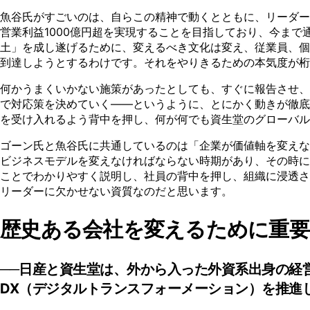
魚谷氏がすごいのは、自らこの精神で動くとともに、リーダー層の
営業利益1000億円超を実現することを目指しており、今ま
土」を成し遂げるために、変えるべき文化は変え、従業員、個々人
到達しようとするわけです。それをやりきるための本気度が桁
何かうまくいかない施策があったとしても、すぐに報告させ、
で対応策を決めていく——というように、とにかく動きが徹底
を受け入れるよう背中を押し、何が何でも資生堂のグローバル
ゴーン氏と魚谷氏に共通しているのは「企業が価値軸を変えな
ビジネスモデルを変えなければならない時期があり、その時に
ことでわかりやすく説明し、社員の背中を押し、組織に浸透さ
リーダーに欠かせない資質なのだと思います。
歴史ある会社を変えるために重要
──日産と資生堂は、外から入った外資系出身の経
DX（デジタルトランスフォーメーション）を推進