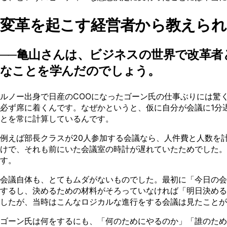
変革を起こす経営者から教えられ
──亀山さんは、ビジネスの世界で改革
なことを学んだのでしょう。
ルノー出身で日産のCOOになったゴーン氏の仕事ぶりには驚
必ず席に着くんです。なぜかというと、仮に自分が会議に1分
とを常に計算しているんです。
例えば部長クラスが20人参加する会議なら、人件費と人数を
けで、それも前にいた会議室の時計が遅れていたためでした。
す。
会議自体も、とてもムダがないものでした。最初に「今日の会
するし、決めるための材料がそろっていなければ「明日決める
したが、当時はこんなロジカルな進行をする会議は見たことが
ゴーン氏は何をするにも、「何のためにやるのか」「誰のた