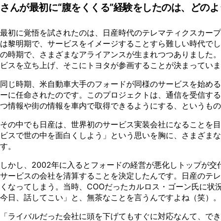
さんが最初に“腹をくくる”経験をしたのは、どの
最初に覚悟を試されたのは、日産時代のテレマティクスカープ
は黎明期で、サービスをイメージすることすら難しい時代でし
の時期で、さまざまなアライアンスが生まれつつありました。
ビスを立ち上げ、そこにトヨタが参画することが決まっていま
同じ時期、米自動車大手のフォードが同様のサービスを始める
ーに任命されたのです。このプロジェクトは、通信を受信する
つ情報や街の情報を車内で取得できるようにする、というもの
その中でも日産は、世界初のサービス実装会社になることを目
ビスで世の中を面白くしよう」という思いを胸に、さまざまな
す。
しかし、2002年に入るとフォードの経営が悪化しトップが
サービスの会社を清算することを決定したんです。日産のテレ
くなってしまう。当時、COOだったカルロス・ゴーン氏に状
今日、話してこい」と、無茶なことを言うんですよね（笑）。
「ライバルだった会社に頭を下げてもすぐに対応なんて、でき