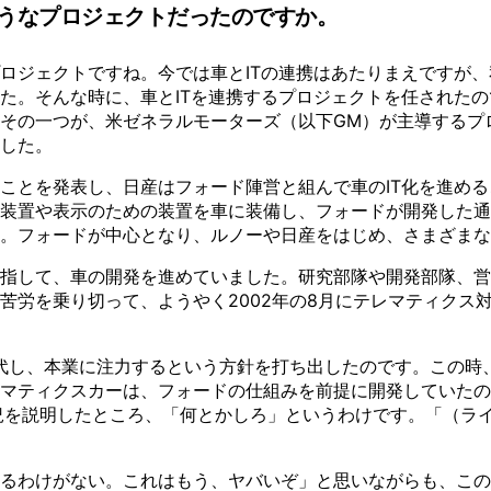
ようなプロジェクトだったのですか。
ロジェクトですね。今では車とITの連携はあたりまえですが、
た。そんな時に、車とITを連携するプロジェクトを任された
その一つが、米ゼネラルモーターズ（以下GM）が主導するプ
した。
ことを発表し、日産はフォード陣営と組んで車のIT化を進め
装置や表示のための装置を車に装備し、フォードが開発した通
。フォードが中心となり、ルノーや日産をはじめ、さまざまな
指して、車の開発を進めていました。研究部隊や開発部隊、営
苦労を乗り切って、ようやく2002年の8月にテレマティクス
交代し、本業に注力するという方針を打ち出したのです。この時
マティクスカーは、フォードの仕組みを前提に開発していたの
況を説明したところ、「何とかしろ」というわけです。「（ラ
るわけがない。これはもう、ヤバいぞ」と思いながらも、この