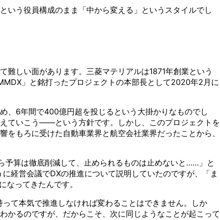
どという役員構成のまま「中から変える」というスタイルでし
難しい面があります。三菱マテリアルは1871年創業という
MDX」と銘打ったプロジェクトの本部長として2020年2月に
、6年間で400億円超を投じるという大掛かりなものでし
えていこう——という方針です。しかし、このプロジェクトを
響をもろに受けた自動車業界と航空会社業界だったことから、
ら予算は徹底削減して、止められるものは止めないと……」と
うに経営会議でDXの推進について説明していたのですが、「ま
うになってきたんです。
持って本気で推進しなければ変わることはできません。しか
わかるのですが、だからこそ、次に同じようなことが起こって