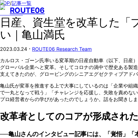
TOP
/
記事一覧
ROUTE06
日産、資生堂を改革した「
い｜亀山満氏
・
2023.03.24
ROUTE06 Research Team
カルロス・ゴーン氏率いる変革期の日産自動車（以下、日産）
グローバル企業へと変革。そしてコロナの渦中で歴史ある製造
支えてきたのが、グロービングのシニアエグゼクティブアドバ
亀山氏が変革を推進する上で大事にしているのは「企業や組織
で一丸となって戦う」「チャレンジを応援し、失敗を責めない
プロ経営者からの学びがあったのでしょうか。話をお聞きしま
改革者としてのコアが形成され
──亀山さんのインタビュー記事には、「覚悟」「