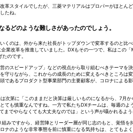
う改革スタイルでしたが、三菱マテリアルはプロパーがほとん
したね。
異なるどのような難しさがあったのでしょう。
いくのは、外から来た社長がトップダウンで変革するのと比べて
に企業改革を推進していました。DXもその一つで、私はこの「M
げたのです。
営のスピードアップ」などの視点から取り組むべきテーマを決め
を守りながら、これからの成長のために変えるべきところは変
頭であるプロダクト型事業部門の主要顧客が、コロナによる影
内は次第に「このままだと決算は厳しいものになるから、7月か
とても慎重なんですね。一方で私たちDXチームは、毎週のよ
けてまでやらなくても大丈夫なのでは」という声が囁かれるよ
り組みですから、経営陣とリーダー層が同じ志のもと、覚悟を
ロナのような非常事態を前に慎重になる気持ちは、とてもよく