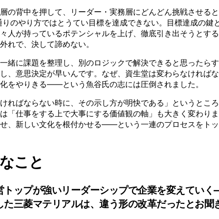
背中を押して、リーダー・実務層にどんどん挑戦させるところです
で通りのやり方ではとうてい目標を達成できない。目標達成の鍵
が持っているポテンシャルを上げ、徹底引き出そうとする「Peo
外れで、決して諦めない。
一緒に課題を整理し、別のロジックで解決できると思ったらす
し、意思決定が早いんです。なぜ、資生堂は変わらなければな
化をやりきる——という魚谷氏の志には圧倒されました。
ければならない時に、その示し方が明快である」というところ
は「仕事をする上で大事にする価値観の軸」も大きく変わりま
せ、新しい文化を根付かせる——という一連のプロセスをトッ
なこと
営トップが強いリーダーシップで企業を変えていく
した三菱マテリアルは、違う形の改革だったとお聞