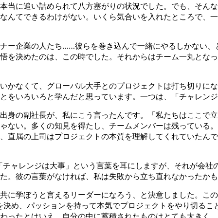
本当に追い詰められて八方塞がりの状況でした。でも、そんな
なんてできるわけがない。いくら気合いを入れたところで、一
ナー企業の人たち……彼らを巻き込んで一緒にやるしかない、
悟を決めたのは、この時でした。それからはチーム一丸となっ
いかなくて、グローバル大手とのプロジェクトは打ち切りにな
とをいろいろと学んだと思っています。一つは、「チャレンジ
出身の副社長が、私にこう言ったんです。「私たちはここで立
ゃない。多くの知見を得たし、チームメンバーは残っている。
、直属の上司はプロジェクトの本質を理解してくれていたんで
「チャレンジは大事」という言葉を耳にしますが、それが会社
た。彼の言葉がなければ、私は失敗から立ち直れなかったかも
共に学ぼうと言えるリーダーになろう、と決意しました。この
を決め、パッションを持って本気でプロジェクトをやり切るこ
わったとはいえ、自分の中に蓄積されたものはとても大きく、