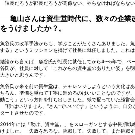
「課長だろうが部長だろうが関係ない、やらなければならない
──亀山さんは資生堂時代に、数々の企
をうけましたか？。
魚谷氏の改革手法からも、学ぶことがたくさんありました。魚谷
する」というミッションを掲げて社長に就任しました。これ
結論から言えば、魚谷氏が社長に就任してから4〜5年で、ペ
谷氏が、社員に対して「これからの資生堂のありたい姿」を明
大きいと思うんです。
魚谷氏が来る前の資生堂は、チャレンジしようという文化はあ
ちろん、準備を重ねて丁寧に進めるのはいいことなのですが、
動こう」という方針を打ち出しました。紙で配っていた経営会議
「“様”はいりません、“さん”でいいです」というように、
タートさせたのです。
2014年には「動け、資生堂。」をスローガンとする中長期戦略
けました。「失敗を恐るな。挑戦して、失敗して、また挑戦す