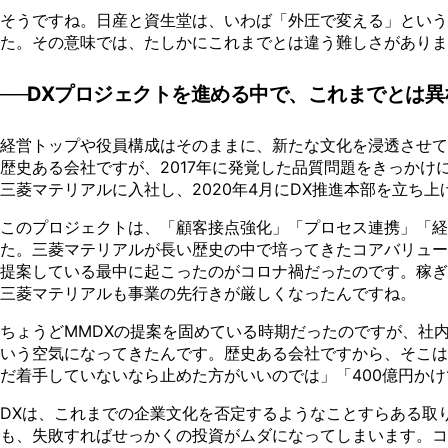
そうですね。日産と資生堂は、いわば「外圧で変える」とい
た。その意味では、たしかにこれまでとは違う難しさがありま
──DXプロジェクトを進める中で、これまでとは
経営トップや役員構成はそのままに、新たな文化を浸透させて
歴史ある会社ですが、2017年に発覚した品質問題をきっかけ
三菱マテリアルに入社し、2020年4月にDX推進本部を立ち上
このプロジェクトは、「顧客接点強化」「プロセス連携」「経
た。三菱マテリアルが長い歴史の中で培ってきたコアバリュー
提案している最中に起こったのがコロナ禍だったのです。稼ぎ
三菱マテリアルも事業の先行きが厳しくなったんですね。
ちょうどMMDXの提案を固めている時期だったのですが、社
いう空気になってきたんです。歴史ある会社ですから、そこは
だ着手していないなら止めた方がいいのでは」「400億円か
DXは、これまでの企業文化を否定するようなことすらある取
も、失敗すればせっかくの投資がムダになってしまいます。コ