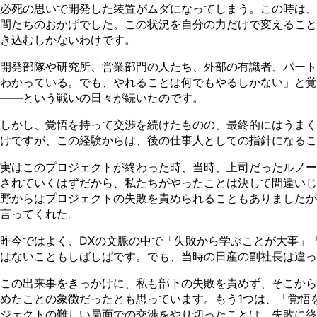
必死の思いで開発した装置がムダになってしまう。この時は、
間たちのおかげでした。この状況を自分の力だけで変えること
き込むしかないわけです。
開発部隊や研究所、営業部門の人たち、外部の有識者、パート
わかっている。でも、やれることは何でもやるしかない」と覚
——という戦いの日々が続いたのです。
しかし、覚悟を持って交渉を続けたものの、最終的にはうまく
けですが、この経験からは、後の仕事人としての指針になるこ
実はこのプロジェクトが終わった時、当時、上司だったルノー
されていくはずだから、私たちがやったことは決して間違いじ
野からはプロジェクトの失敗を責められることもありましたが
言ってくれた。
昨今ではよく、DXの文脈の中で「失敗から学ぶことが大事」
はないこともしばしばです。でも、当時の日産の副社長は違っ
この出来事をきっかけに、私も部下の失敗を責めず、そこから
めたことの象徴だったとも思っています。もう1つは、「覚悟
ジェクトの難しい局面での交渉をやり切ったことは、失敗に終